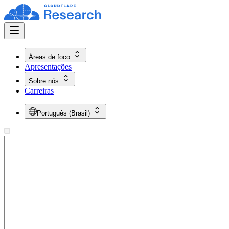
Áreas de foco
Apresentações
Sobre nós
Carreiras
Português (Brasil)