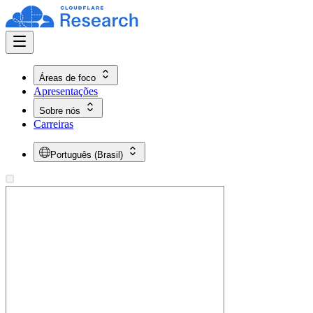
Áreas de foco
Apresentações
Sobre nós
Carreiras
Português (Brasil)