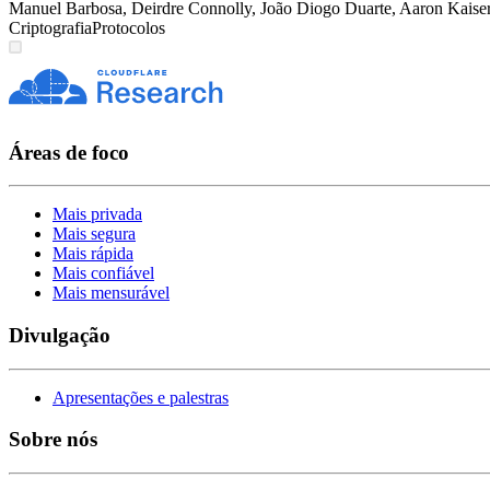
Manuel Barbosa
,
Deirdre Connolly
,
João Diogo Duarte
,
Aaron Kaise
Criptografia
Protocolos
Áreas de foco
Mais privada
Mais segura
Mais rápida
Mais confiável
Mais mensurável
Divulgação
Apresentações e palestras
Sobre nós