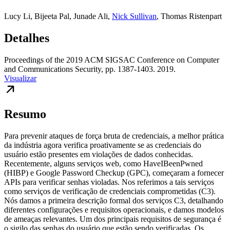
Lucy Li
,
Bijeeta Pal
,
Junade Ali
,
Nick Sullivan
,
Thomas Ristenpart
Detalhes
Proceedings of the 2019 ACM SIGSAC Conference on Computer
and Communications Security, pp. 1387-1403. 2019.
Visualizar
Resumo
Para prevenir ataques de força bruta de credenciais, a melhor prática
da indústria agora verifica proativamente se as credenciais do
usuário estão presentes em violações de dados conhecidas.
Recentemente, alguns serviços web, como HaveIBeenPwned
(HIBP) e Google Password Checkup (GPC), começaram a fornecer
APIs para verificar senhas violadas. Nos referimos a tais serviços
como serviços de verificação de credenciais comprometidas (C3).
Nós damos a primeira descrição formal dos serviços C3, detalhando
diferentes configurações e requisitos operacionais, e damos modelos
de ameaças relevantes. Um dos principais requisitos de segurança é
o sigilo das senhas do usuário que estão sendo verificadas. Os