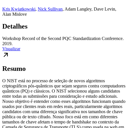
Kris Kwiatkowski
,
Nick Sullivan
,
Adam Langley
,
Dave Levin
,
Alan Mislove
Detalhes
Workshop Record of the Second PQC Standardization Conference.
2019.
Visualizar
Resumo
O NIST está no processo de seleção de novos algoritmos
criptográficos pós-quânticos que sejam seguros contra computadores
quânticos (PQ) e clássicos. O NIST selecionou alguns candidatos
entre todas as submissões para consideração e estudo adicionais.
Nosso objetivo é entender como esses algoritmos funcionam quando
usados por clientes reais em redes reais, particularmente algoritmos
candidatos com uma diferença significativa nos tamanhos de chave
pública ou de texto cifrado. Nosso foco está em como diferentes
tamanhos de chave afetam o tempo de handshake no contexto da
Camada de Segurança de Transporte (TLS) como usada na web em