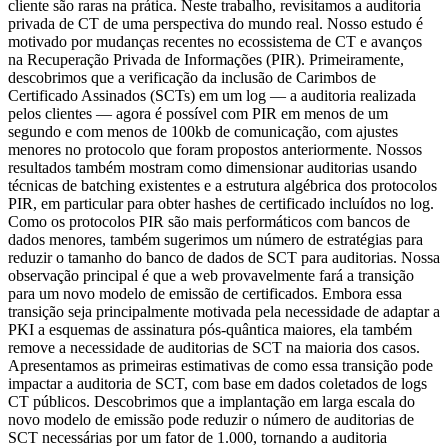
cliente são raras na prática. Neste trabalho, revisitamos a auditoria
privada de CT de uma perspectiva do mundo real. Nosso estudo é
motivado por mudanças recentes no ecossistema de CT e avanços
na Recuperação Privada de Informações (PIR). Primeiramente,
descobrimos que a verificação da inclusão de Carimbos de
Certificado Assinados (SCTs) em um log — a auditoria realizada
pelos clientes — agora é possível com PIR em menos de um
segundo e com menos de 100kb de comunicação, com ajustes
menores no protocolo que foram propostos anteriormente. Nossos
resultados também mostram como dimensionar auditorias usando
técnicas de batching existentes e a estrutura algébrica dos protocolos
PIR, em particular para obter hashes de certificado incluídos no log.
Como os protocolos PIR são mais performáticos com bancos de
dados menores, também sugerimos um número de estratégias para
reduzir o tamanho do banco de dados de SCT para auditorias. Nossa
observação principal é que a web provavelmente fará a transição
para um novo modelo de emissão de certificados. Embora essa
transição seja principalmente motivada pela necessidade de adaptar a
PKI a esquemas de assinatura pós-quântica maiores, ela também
remove a necessidade de auditorias de SCT na maioria dos casos.
Apresentamos as primeiras estimativas de como essa transição pode
impactar a auditoria de SCT, com base em dados coletados de logs
CT públicos. Descobrimos que a implantação em larga escala do
novo modelo de emissão pode reduzir o número de auditorias de
SCT necessárias por um fator de 1.000, tornando a auditoria