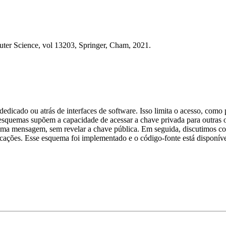
ter Science, vol 13203, Springer, Cham, 2021.
dicado ou atrás de interfaces de software. Isso limita o acesso, como 
s esquemas supõem a capacidade de acessar a chave privada para outra
a mensagem, sem revelar a chave pública. Em seguida, discutimos como
ações. Esse esquema foi implementado e o código-fonte está disponíve