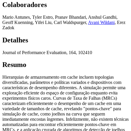
Colaboradores
Mario Antunes
,
Tyler Estro
,
Pranav Bhandari
,
Anshul Gandhi
,
Geoff Kuenning
,
Yifei Liu
,
Carl Waldspurger
,
Avani Wildani
,
Erez
Zadok
Detalhes
Journal of Performance Evaluation, 164, 102410
Resumo
Hierarquias de armazenamento em cache incluem topologias
diversificadas, parâmetros e políticas variados e dispositivos com
características de desempenho diferentes. A simulação permite uma
exploração eficiente do espaço de configuração enquanto evita
experimentos físicos caros. Curvas de Taxa de Falhas (MRCs)
caracterizam eficientemente o desempenho de um cache em uma
variedade de tamanhos de cache, revelando "pontos-chave" para
simulação de cache, como joelhos na curva que seguem
imediatamente encostas íngremes. Infelizmente, não existem técnicas
automatizadas para encontrar eficientemente pontos-chave em
MRCs, e a aplicação cruzada de algoritmos de detecção de joelhos