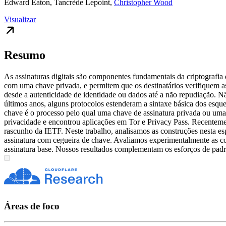
Edward Eaton
,
Tancrède Lepoint
,
Christopher Wood
Visualizar
Resumo
As assinaturas digitais são componentes fundamentais da criptografia 
com uma chave privada, e permitem que os destinatários verifiquem as
desde a autenticidade de identidade ou dados até a não repudiação. 
últimos anos, alguns protocolos estenderam a sintaxe básica dos esq
chave é o processo pelo qual uma chave de assinatura privada ou uma 
privacidade e encontrou aplicações em Tor e Privacy Pass. Recentem
rascunho da IETF. Neste trabalho, analisamos as construções nesta e
assinatura com cegueira de chave. Avaliamos experimentalmente as 
assinatura base. Nossos resultados complementam os esforços de pad
Áreas de foco