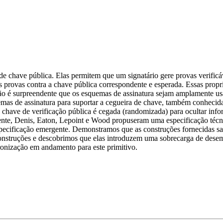
de chave pública. Elas permitem que um signatário gere provas verificá
 provas contra a chave pública correspondente e esperada. Essas propr
Não é surpreendente que os esquemas de assinatura sejam amplamente us
uemas de assinatura para suportar a cegueira de chave, também conheci
chave de verificação pública é cegada (randomizada) para ocultar infor
ente, Denis, Eaton, Lepoint e Wood propuseram uma especificação téc
specificação emergente. Demonstramos que as construções fornecidas s
construções e descobrimos que elas introduzem uma sobrecarga de de
ronização em andamento para este primitivo.