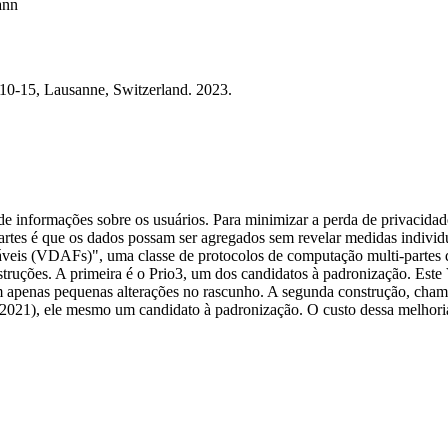
ann
0-15, Lausanne, Switzerland. 2023.
de informações sobre os usuários. Para minimizar a perda de privacidad
rtes é que os dados possam ser agregados sem revelar medidas individu
áveis (VDAFs)", uma classe de protocolos de computação multi-partes
struções. A primeira é o Prio3, um dos candidatos à padronização. E
m apenas pequenas alterações no rascunho. A segunda construção, chama
 2021), ele mesmo um candidato à padronização. O custo dessa melhori