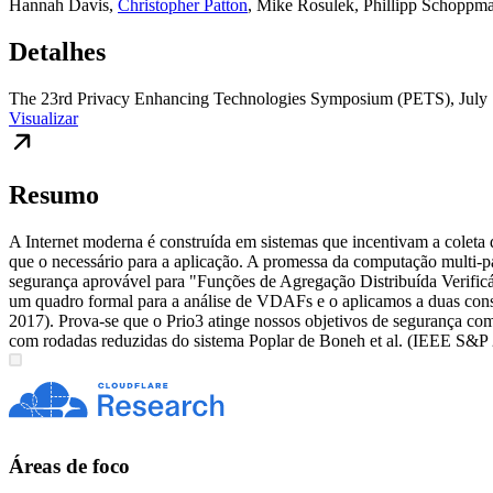
Hannah Davis
,
Christopher Patton
,
Mike Rosulek
,
Phillipp Schoppm
Detalhes
The 23rd Privacy Enhancing Technologies Symposium (PETS), July 1
Visualizar
Resumo
A Internet moderna é construída em sistemas que incentivam a coleta 
que o necessário para a aplicação. A promessa da computação multi-pa
segurança aprovável para "Funções de Agregação Distribuída Verific
um quadro formal para a análise de VDAFs e o aplicamos a duas con
2017). Prova-se que o Prio3 atinge nossos objetivos de segurança co
com rodadas reduzidas do sistema Poplar de Boneh et al. (IEEE S&P
Áreas de foco