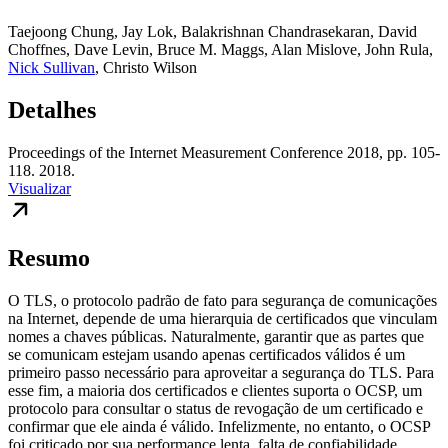
Taejoong Chung
,
Jay Lok
,
Balakrishnan Chandrasekaran
,
David
Choffnes
,
Dave Levin
,
Bruce M. Maggs
,
Alan Mislove
,
John Rula
,
Nick Sullivan
,
Christo Wilson
Detalhes
Proceedings of the Internet Measurement Conference 2018, pp. 105-
118. 2018.
Visualizar
Resumo
O TLS, o protocolo padrão de fato para segurança de comunicações
na Internet, depende de uma hierarquia de certificados que vinculam
nomes a chaves públicas. Naturalmente, garantir que as partes que
se comunicam estejam usando apenas certificados válidos é um
primeiro passo necessário para aproveitar a segurança do TLS. Para
esse fim, a maioria dos certificados e clientes suporta o OCSP, um
protocolo para consultar o status de revogação de um certificado e
confirmar que ele ainda é válido. Infelizmente, no entanto, o OCSP
foi criticado por sua performance lenta, falta de confiabilidade,