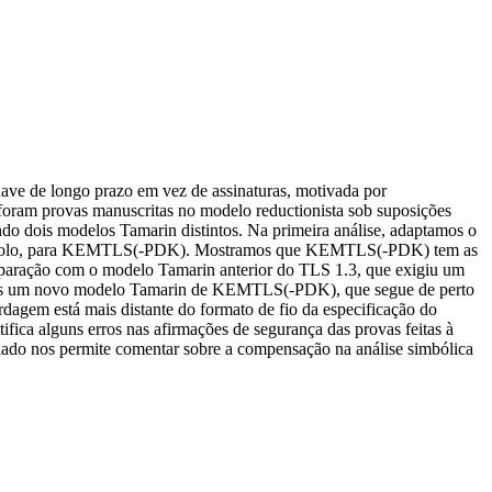
ve de longo prazo em vez de assinaturas, motivada por
oram provas manuscritas no modelo reductionista sob suposições
 dois modelos Tamarin distintos. Na primeira análise, adaptamos o
protocolo, para KEMTLS(-PDK). Mostramos que KEMTLS(-PDK) tem as
paração com o modelo Tamarin anterior do TLS 1.3, que exigiu um
amos um novo modelo Tamarin de KEMTLS(-PDK), que segue de perto
agem está mais distante do formato de fio da especificação do
ifica alguns erros nas afirmações de segurança das provas feitas à
ado nos permite comentar sobre a compensação na análise simbólica