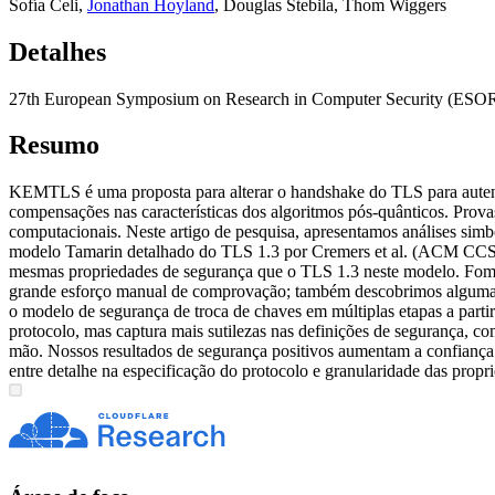
Sofía Celi
,
Jonathan Hoyland
,
Douglas Stebila
,
Thom Wiggers
Detalhes
27th European Symposium on Research in Computer Security (ESO
Resumo
KEMTLS é uma proposta para alterar o handshake do TLS para autent
compensações nas características dos algoritmos pós-quânticos. Pr
computacionais. Neste artigo de pesquisa, apresentamos análises s
modelo Tamarin detalhado do TLS 1.3 por Cremers et al. (ACM CCS
mesmas propriedades de segurança que o TLS 1.3 neste modelo. Fom
grande esforço manual de comprovação; também descobrimos algumas
o modelo de segurança de troca de chaves em múltiplas etapas a part
protocolo, mas captura mais sutilezas nas definições de segurança, com
mão. Nossos resultados de segurança positivos aumentam a confianç
entre detalhe na especificação do protocolo e granularidade das propr