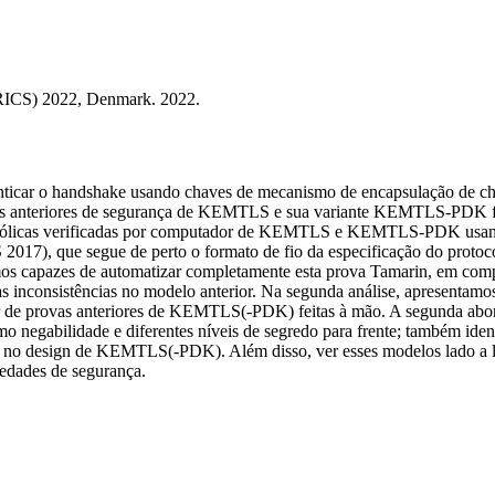
RICS) 2022, Denmark. 2022.
icar o handshake usando chaves de mecanismo de encapsulação de cha
ovas anteriores de segurança de KEMTLS e sua variante KEMTLS-PDK f
imbólicas verificadas por computador de KEMTLS e KEMTLS-PDK usando
 2017), que segue de perto o formato de fio da especificação do 
os capazes de automatizar completamente esta prova Tamarin, em com
 inconsistências no modelo anterior. Na segunda análise, apresent
ir de provas anteriores de KEMTLS(-PDK) feitas à mão. A segunda abord
o negabilidade e diferentes níveis de segredo para frente; também ident
a no design de KEMTLS(-PDK). Além disso, ver esses modelos lado a l
iedades de segurança.