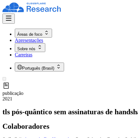
Áreas de foco
Apresentações
Sobre nós
Carreiras
Português (Brasil)
publicação
2021
tls pós-quântico sem assinaturas de hands
Colaboradores