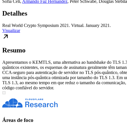
Sofía Celi
,
Armando Faz Hernandez
,
Peter Schwabe
,
Douglas Stebila
Detalhes
Real World Crypto Symposium 2021. Virtual. January 2021.
Visualizar
Resumo
Apresentamos o KEMTLS, uma alternativa ao handshake do TLS 1.3 qu
quânticos existentes, os esquemas de assinatura geralmente têm ta
CCA-seguro para autenticação de servidor no TLS pós-quântico, obt
uma instância pós-quântica otimizada por tamanho do TLS 1.3. Em 
TLS 1.3, ao mesmo tempo em que reduz o tamanho da comunicação, redu
código confiável do servidor.
Áreas de foco