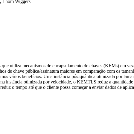
,
Thom Wiggers
e utiliza mecanismos de encapsulamento de chaves (KEMs) em vez de a
manhos de chave pública/assinatura maiores em comparação com os tam
emos vários benefícios. Uma instância pós-quântica otimizada por t
uma instância otimizada por velocidade, o KEMTLS reduz a quantidad
z o tempo até que o cliente possa começar a enviar dados de aplicaçã