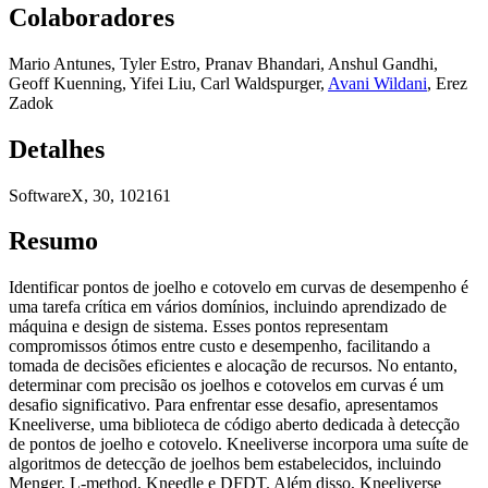
Colaboradores
Mario Antunes
,
Tyler Estro
,
Pranav Bhandari
,
Anshul Gandhi
,
Geoff Kuenning
,
Yifei Liu
,
Carl Waldspurger
,
Avani Wildani
,
Erez
Zadok
Detalhes
SoftwareX, 30, 102161
Resumo
Identificar pontos de joelho e cotovelo em curvas de desempenho é
uma tarefa crítica em vários domínios, incluindo aprendizado de
máquina e design de sistema. Esses pontos representam
compromissos ótimos entre custo e desempenho, facilitando a
tomada de decisões eficientes e alocação de recursos. No entanto,
determinar com precisão os joelhos e cotovelos em curvas é um
desafio significativo. Para enfrentar esse desafio, apresentamos
Kneeliverse, uma biblioteca de código aberto dedicada à detecção
de pontos de joelho e cotovelo. Kneeliverse incorpora uma suíte de
algoritmos de detecção de joelhos bem estabelecidos, incluindo
Menger, L-method, Kneedle e DFDT. Além disso, Kneeliverse