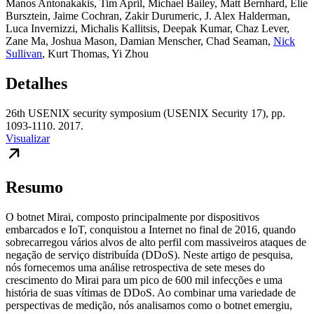
Manos Antonakakis
,
Tim April
,
Michael Bailey
,
Matt Bernhard
,
Elie
Bursztein
,
Jaime Cochran
,
Zakir Durumeric
,
J. Alex Halderman
,
Luca Invernizzi
,
Michalis Kallitsis
,
Deepak Kumar
,
Chaz Lever
,
Zane Ma
,
Joshua Mason
,
Damian Menscher
,
Chad Seaman
,
Nick
Sullivan
,
Kurt Thomas
,
Yi Zhou
Detalhes
26th USENIX security symposium (USENIX Security 17), pp.
1093-1110. 2017.
Visualizar
Resumo
O botnet Mirai, composto principalmente por dispositivos
embarcados e IoT, conquistou a Internet no final de 2016, quando
sobrecarregou vários alvos de alto perfil com massiveiros ataques de
negação de serviço distribuída (DDoS). Neste artigo de pesquisa,
nós fornecemos uma análise retrospectiva de sete meses do
crescimento do Mirai para um pico de 600 mil infecções e uma
história de suas vítimas de DDoS. Ao combinar uma variedade de
perspectivas de medição, nós analisamos como o botnet emergiu,