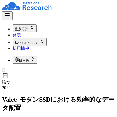
重点分野
発表
私たちについて
採用情報
日本語
論文
2025
Valet: モダンSSDにおける効率的なデー
タ配置