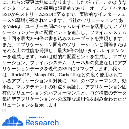
にこれらの変更は無駄になります。したがって、このような
インターフェースの採用は限定的であり、オープンチャネル
SSDからストリームSSDに至るまで、実験的なインターフェ
ースの墓場が残されています。 当社のソリューションであ
るValetは、ユーザー空間のシャムレイヤーを活用してアプリ
ケーションデータに配置ヒントを追加し、ファイルシステム
を上回る最大2〜4倍の書き込みスループットを実現します。
また、アプリケーション固有のソリューションと同等または
それ以上の性能を発揮し、最大6倍の低いタイルレイテンシ
ーを達成します。Valetは動的な配置ヒントを生成し、アプリ
ケーション、ファイルシステム、カーネルの変更なしにアプ
リケーションデータを現代のSSDにリマップします。我々
は、RocksDB、MongoDB、CacheLibなどの広く使用されて
いるアプリケーションを対象に、Valetのパフォーマンス、効
率性、マルチテナントの利点を実証し、アプリケーション固
有のソリューションのパフォーマンスと、ログ構造のデータ
集約型アプリケーションへの広範な適用性を組み合わせたソ
リューションを提示します。