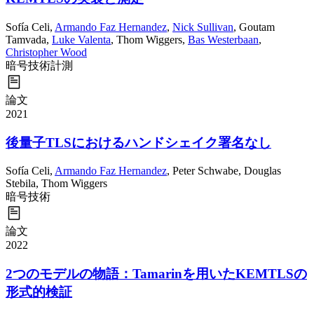
Sofía Celi
,
Armando Faz Hernandez
,
Nick Sullivan
,
Goutam
Tamvada
,
Luke Valenta
,
Thom Wiggers
,
Bas Westerbaan
,
Christopher Wood
暗号技術
計測
論文
2021
後量子TLSにおけるハンドシェイク署名なし
Sofía Celi
,
Armando Faz Hernandez
,
Peter Schwabe
,
Douglas
Stebila
,
Thom Wiggers
暗号技術
論文
2022
2つのモデルの物語：Tamarinを用いたKEMTLSの
形式的検証