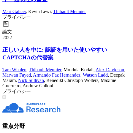
Mari Galicer
,
Kevin Lewi
,
Thibault Meunier
プライバシー
論文
2022
正しい人を中に: 認証を用いた使いやすい
CAPTCHAの代替案
Tara Whalen
,
Thibault Meunier
,
Mrudula Kodali
,
Alex Davidson
,
Marwan Fayed
,
Armando Faz Hernandez
,
Watson Ladd
,
Deepak
Maram
,
Nick Sullivan
,
Benedikt Christoph Wolters
,
Maxime
Guerreiro
,
Andrew Galloni
プライバシー
重点分野