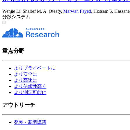
Wenjie Li
,
Sharief M. A. Oteafy
,
Marwan Fayed
,
Hossam S. Hassane
分散システム
重点分野
よりプライベートに
より安全に
より高速に
より信頼性高く
より測定可能に
アウトリーチ
発表・基調講演