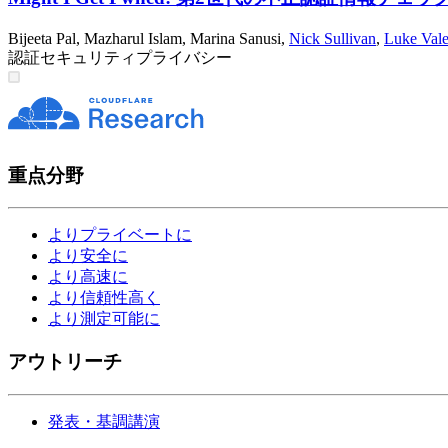
Bijeeta Pal
,
Mazharul Islam
,
Marina Sanusi
,
Nick Sullivan
,
Luke Vale
認証
セキュリティ
プライバシー
重点分野
よりプライベートに
より安全に
より高速に
より信頼性高く
より測定可能に
アウトリーチ
発表・基調講演