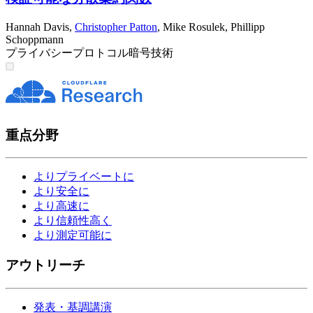
Hannah Davis
,
Christopher Patton
,
Mike Rosulek
,
Phillipp
Schoppmann
プライバシー
プロトコル
暗号技術
重点分野
よりプライベートに
より安全に
より高速に
より信頼性高く
より測定可能に
アウトリーチ
発表・基調講演