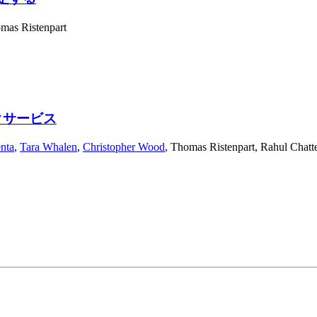
mas Ristenpart
ックサービス
nta
,
Tara Whalen
,
Christopher Wood
,
Thomas Ristenpart
,
Rahul Chatt