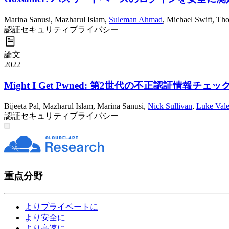
Marina Sanusi
,
Mazharul Islam
,
Suleman Ahmad
,
Michael Swift
,
Tho
認証
セキュリティ
プライバシー
論文
2022
Might I Get Pwned: 第2世代の不正認証情報チェ
Bijeeta Pal
,
Mazharul Islam
,
Marina Sanusi
,
Nick Sullivan
,
Luke Vale
認証
セキュリティ
プライバシー
重点分野
よりプライベートに
より安全に
より高速に