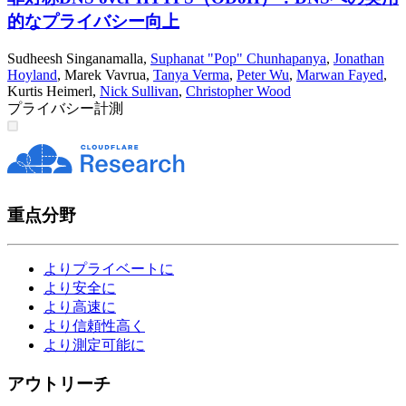
的なプライバシー向上
Sudheesh Singanamalla
,
Suphanat "Pop" Chunhapanya
,
Jonathan
Hoyland
,
Marek Vavrua
,
Tanya Verma
,
Peter Wu
,
Marwan Fayed
,
Kurtis Heimerl
,
Nick Sullivan
,
Christopher Wood
プライバシー
計測
重点分野
よりプライベートに
より安全に
より高速に
より信頼性高く
より測定可能に
アウトリーチ