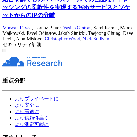
ッシングの柔軟性を実現するWebサービスとソケ
ットからのIPの分離
Marwan Fayed
,
Lorenz Bauer
,
Vasilis Giotsas
,
Sami Kerola
,
Marek
Majkowski
,
Pavel Odinstov
,
Jakub Sitnicki
,
Taejoong Chung
,
Dave
Levin
,
Alan Mislove
,
Christopher Wood
,
Nick Sullivan
セキュリティ
計測
重点分野
よりプライベートに
より安全に
より高速に
より信頼性高く
より測定可能に