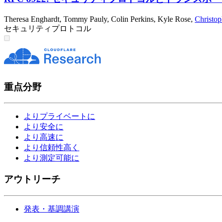
Theresa Enghardt
,
Tommy Pauly
,
Colin Perkins
,
Kyle Rose
,
Christo
セキュリティ
プロトコル
重点分野
よりプライベートに
より安全に
より高速に
より信頼性高く
より測定可能に
アウトリーチ
発表・基調講演