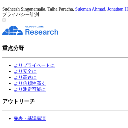
Sudheesh Singanamalla
,
Talha Paracha
,
Suleman Ahmad
,
Jonathan H
プライバシー
計測
重点分野
よりプライベートに
より安全に
より高速に
より信頼性高く
より測定可能に
アウトリーチ
発表・基調講演