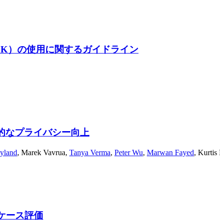
（PSK）の使用に関するガイドライン
実用的なプライバシー向上
yland
,
Marek Vavrua
,
Tanya Verma
,
Peter Wu
,
Marwan Fayed
,
Kurtis
ケース評価