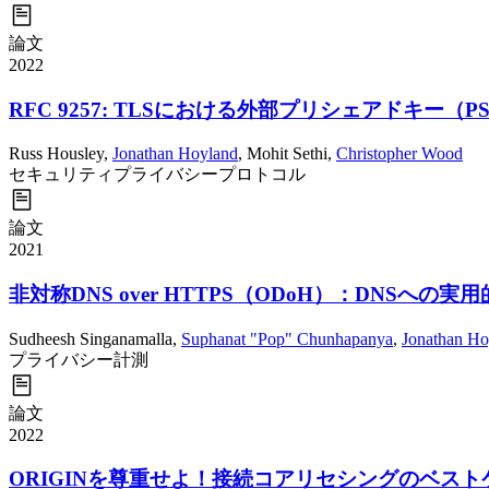
論文
2022
RFC 9257: TLSにおける外部プリシェアドキー
Russ Housley
,
Jonathan Hoyland
,
Mohit Sethi
,
Christopher Wood
セキュリティ
プライバシー
プロトコル
論文
2021
非対称DNS over HTTPS（ODoH）：DNSへの
Sudheesh Singanamalla
,
Suphanat "Pop" Chunhapanya
,
Jonathan Ho
プライバシー
計測
論文
2022
ORIGINを尊重せよ！接続コアリセシングのベスト