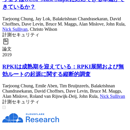
きているか？
Taejoong Chung
,
Jay Lok
,
Balakrishnan Chandrasekaran
,
David
Choffnes
,
Dave Levin
,
Bruce M. Maggs
,
Alan Mislove
,
John Rula
,
Nick Sullivan
,
Christo Wilson
計測
セキュリティ
論文
2019
RPKIは成熟期を迎えている：RPKI展開および無
効ルートの起源に関する縦断的調査
Taejoong Chung
,
Emile Aben
,
Tim Bruijnzeels
,
Balakrishnan
Chandrasekaran
,
David Choffnes
,
Dave Levin
,
Bruce M. Maggs
,
Alan Mislove
,
Roland van Rijswijk-Deij
,
John Rula
,
Nick Sullivan
計測
セキュリティ