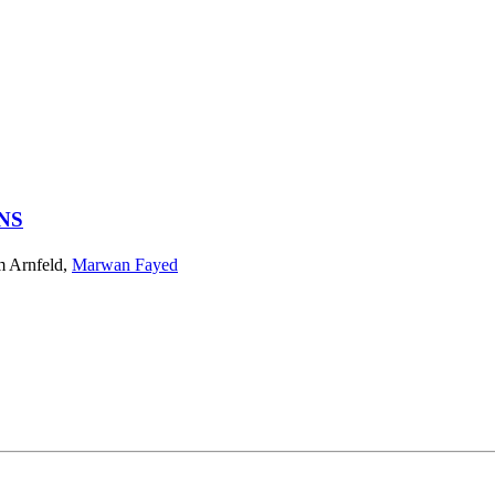
NS
 Arnfeld
,
Marwan Fayed