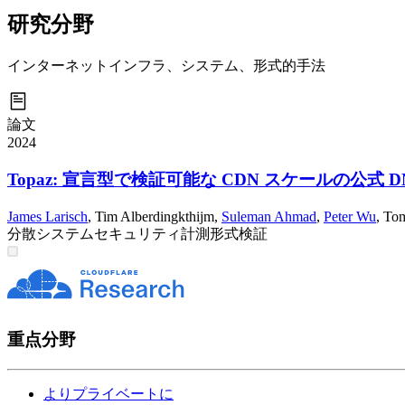
研究分野
インターネットインフラ、システム、形式的手法
論文
2024
Topaz: 宣言型で検証可能な CDN スケールの公式 D
James Larisch
,
Tim Alberdingkthijm
,
Suleman Ahmad
,
Peter Wu
,
Tom
分散システム
セキュリティ
計測
形式検証
重点分野
よりプライベートに