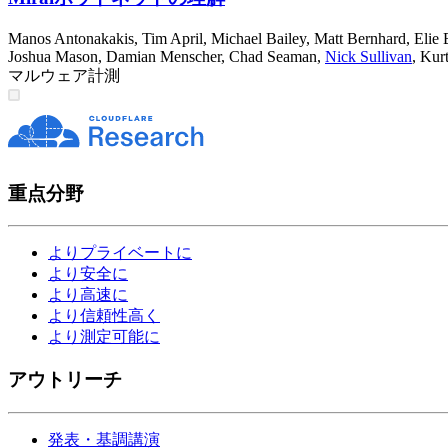
Manos Antonakakis
,
Tim April
,
Michael Bailey
,
Matt Bernhard
,
Elie 
Joshua Mason
,
Damian Menscher
,
Chad Seaman
,
Nick Sullivan
,
Kur
マルウェア
計測
重点分野
よりプライベートに
より安全に
より高速に
より信頼性高く
より測定可能に
アウトリーチ
発表・基調講演