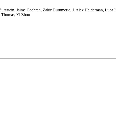
Bursztein
,
Jaime Cochran
,
Zakir Durumeric
,
J. Alex Halderman
,
Luca I
t Thomas
,
Yi Zhou