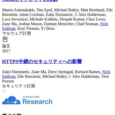
Manos Antonakakis
,
Tim April
,
Michael Bailey
,
Matt Bernhard
,
Elie
Bursztein
,
Jaime Cochran
,
Zakir Durumeric
,
J. Alex Halderman
,
Luca Invernizzi
,
Michalis Kallitsis
,
Deepak Kumar
,
Chaz Lever
,
Zane Ma
,
Joshua Mason
,
Damian Menscher
,
Chad Seaman
,
Nick
Sullivan
,
Kurt Thomas
,
Yi Zhou
マルウェア
計測
論文
2017
HTTPS中継のセキュリティへの影響
Zakir Durumeric
,
Zane Ma
,
Drew Springall
,
Richard Barnes
,
Nick
Sullivan
,
Elie Bursztein
,
Michael Bailey
,
J. Alex Halderman
,
Vern
Paxson
セキュリティ
計測