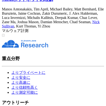
Manos Antonakakis
,
Tim April
,
Michael Bailey
,
Matt Bernhard
,
Elie
Bursztein
,
Jaime Cochran
,
Zakir Durumeric
,
J. Alex Halderman
,
Luca Invernizzi
,
Michalis Kallitsis
,
Deepak Kumar
,
Chaz Lever
,
Zane Ma
,
Joshua Mason
,
Damian Menscher
,
Chad Seaman
,
Nick
Sullivan
,
Kurt Thomas
,
Yi Zhou
マルウェア
計測
重点分野
よりプライベートに
より安全に
より高速に
より信頼性高く
より測定可能に
アウトリーチ