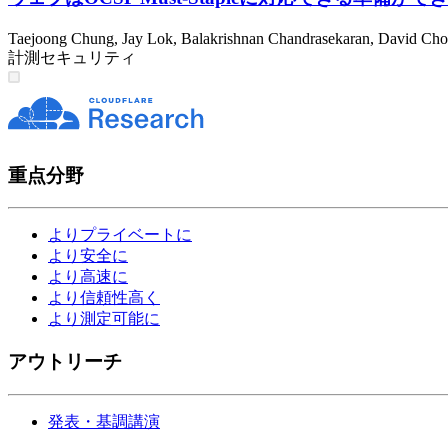
Taejoong Chung
,
Jay Lok
,
Balakrishnan Chandrasekaran
,
David Cho
計測
セキュリティ
重点分野
よりプライベートに
より安全に
より高速に
より信頼性高く
より測定可能に
アウトリーチ
発表・基調講演