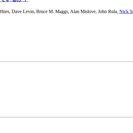
ffnes
,
Dave Levin
,
Bruce M. Maggs
,
Alan Mislove
,
John Rula
,
Nick S