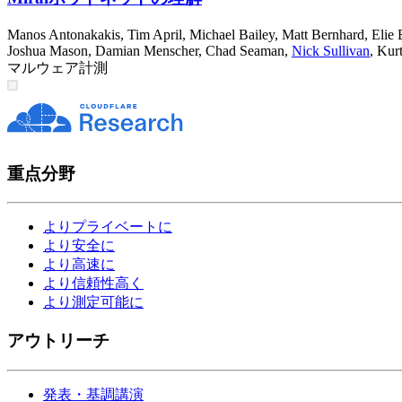
Manos Antonakakis
,
Tim April
,
Michael Bailey
,
Matt Bernhard
,
Elie 
Joshua Mason
,
Damian Menscher
,
Chad Seaman
,
Nick Sullivan
,
Kur
マルウェア
計測
重点分野
よりプライベートに
より安全に
より高速に
より信頼性高く
より測定可能に
アウトリーチ
発表・基調講演