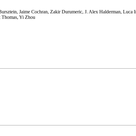
Bursztein
,
Jaime Cochran
,
Zakir Durumeric
,
J. Alex Halderman
,
Luca I
t Thomas
,
Yi Zhou