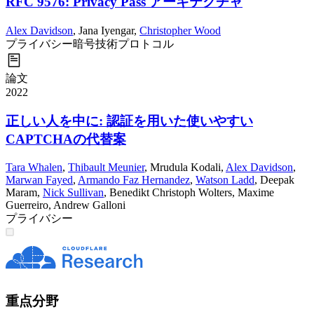
RFC 9576: Privacy Pass アーキテクチャ
Alex Davidson
,
Jana Iyengar
,
Christopher Wood
プライバシー
暗号技術
プロトコル
論文
2022
正しい人を中に: 認証を用いた使いやすい
CAPTCHAの代替案
Tara Whalen
,
Thibault Meunier
,
Mrudula Kodali
,
Alex Davidson
,
Marwan Fayed
,
Armando Faz Hernandez
,
Watson Ladd
,
Deepak
Maram
,
Nick Sullivan
,
Benedikt Christoph Wolters
,
Maxime
Guerreiro
,
Andrew Galloni
プライバシー
重点分野