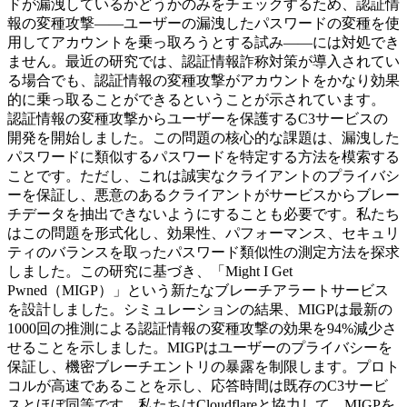
ドが漏洩しているかどうかのみをチェックするため、認証情
報の変種攻撃——ユーザーの漏洩したパスワードの変種を使
用してアカウントを乗っ取ろうとする試み——には対処でき
ません。最近の研究では、認証情報詐称対策が導入されてい
る場合でも、認証情報の変種攻撃がアカウントをかなり効果
的に乗っ取ることができるということが示されています。
認証情報の変種攻撃からユーザーを保護するC3サービスの
開発を開始しました。この問題の核心的な課題は、漏洩した
パスワードに類似するパスワードを特定する方法を模索する
ことです。ただし、これは誠実なクライアントのプライバシ
ーを保証し、悪意のあるクライアントがサービスからブレー
チデータを抽出できないようにすることも必要です。私たち
はこの問題を形式化し、効果性、パフォーマンス、セキュリ
ティのバランスを取ったパスワード類似性の測定方法を探求
しました。この研究に基づき、「Might I Get
Pwned（MIGP）」という新たなブレーチアラートサービス
を設計しました。シミュレーションの結果、MIGPは最新の
1000回の推測による認証情報の変種攻撃の効果を94%減少さ
せることを示しました。MIGPはユーザーのプライバシーを
保証し、機密ブレーチエントリの暴露を制限します。プロト
コルが高速であることを示し、応答時間は既存のC3サービ
スとほぼ同等です。私たちはCloudflareと協力して、MIGPを