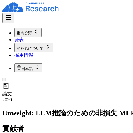
重点分野
発表
私たちについて
採用情報
日本語
論文
2026
Unweight: LLM推論のための非損失 M
貢献者