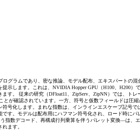
る研究プログラムであり、密な推論、モデル配布、エキスパート
ます。これは、NVIDIA Hopper GPU（H100、H2
従来の研究（DFloat11、ZipServ、ZipNN）では、
とが確認されています。一方、符号と仮数フィールドは圧縮が難しい
マン符号化します。まれな指数は、インラインエスケープ記号で
能です。モデルは配布用にハフマン符号化され、ロード時にパレ
を伴う指数デコード、再構成行列乗算を伴うパレット変換—は、
されます。