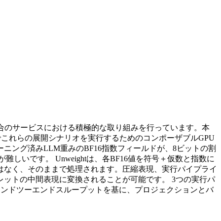
の混合のサービスにおける積極的な取り組みを行っています。本
00）でこれらの展開シナリオを実行するためのコンポーザブルGPU
トレーニング済みLLM重みのBF16指数フィールドが、8ビットの割
です。 Unweightは、各BF16値を符号＋仮数と指数に
はなく、そのままで処理されます。圧縮表現、実行パイプライ
ットの中間表現に変換されることが可能です。 3つの実行パ
エンドツーエンドスループットを基に、プロジェクションとバ