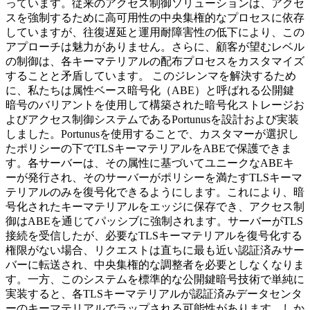
っています。従来のアクセス制御ソリューションは、アクセ
スを強制するために高可用性の中央集権的なプロセスに依存
していますが、往復遅延と運用耐障害性の低下により、この
アプローチは魅力がありません。さらに、顧客が望むレベル
の制御は、各キーマテリアルの配布プロセスをカスタマイズ
することと矛盾しています。 このジレンマを解決するため
に、私たちは属性ベース暗号化（ABE）と呼ばれる公開鍵
暗号のバリアントを使用して構築された暗号化ストレージお
よびアクセス制御システムであるPortunusを設計および実装
しました。Portunusを使用することで、カスタマーが選択し
たポリシーの下でTLSキーマテリアルをABEで保護できま
す。各サーバーは、その属性に基づいてユニークなABEキ
ーが発行され、そのサーバーがポリシーを満たすTLSキーマ
テリアルのみを復号化できるようにします。これにより、暗
号化されたキーマテリアルをエッジに保存でき、アクセス制
御はABEを通じてパッシブに強制されます。サーバーがTLS
接続を受信したが、必要なTLSキーマテリアルを復号化する
権限がない場合、リクエストは直ちに最も近い認証済みサー
バーに転送され、中央集権的な調整者を必要としなくなりま
す。一方、このシステムを標準的な公開鍵暗号技術で単純に
実装すると、各TLSキーマテリアルが認証済みデータセンタ
ーのキーマテリアルでラップされる可能性があります。しか