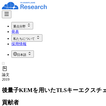
重点分野
発表
私たちについて
採用情報
日本語
論文
2019
後量子KEMを用いたTLSキーエクスチ
貢献者