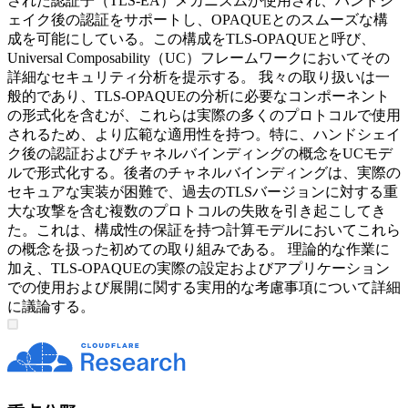
された認証子（TLS-EA）メカニズムが使用され、ハンドシ
ェイク後の認証をサポートし、OPAQUEとのスムーズな構
成を可能にしている。この構成をTLS-OPAQUEと呼び、
Universal Composability（UC）フレームワークにおいてその
詳細なセキュリティ分析を提示する。 我々の取り扱いは一
般的であり、TLS-OPAQUEの分析に必要なコンポーネント
の形式化を含むが、これらは実際の多くのプロトコルで使用
されるため、より広範な適用性を持つ。特に、ハンドシェイ
ク後の認証およびチャネルバインディングの概念をUCモデ
ルで形式化する。後者のチャネルバインディングは、実際の
セキュアな実装が困難で、過去のTLSバージョンに対する重
大な攻撃を含む複数のプロトコルの失敗を引き起こしてき
た。これは、構成性の保証を持つ計算モデルにおいてこれら
の概念を扱った初めての取り組みである。 理論的な作業に
加え、TLS-OPAQUEの実際の設定およびアプリケーション
での使用および展開に関する実用的な考慮事項について詳細
に議論する。