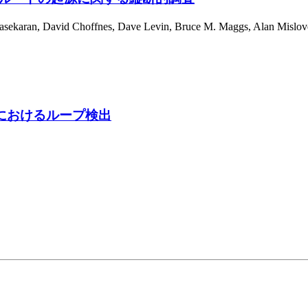
asekaran
,
David Choffnes
,
Dave Levin
,
Bruce M. Maggs
,
Alan Mislov
）におけるループ検出