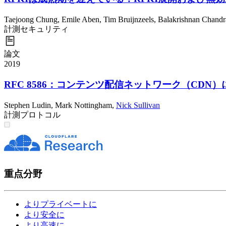
Taejoong Chung
,
Emile Aben
,
Tim Bruijnzeels
,
Balakrishnan Chandr
計測
セキュリティ
論文
2019
RFC 8586：コンテンツ配信ネットワーク（CDN
Stephen Ludin
,
Mark Nottingham
,
Nick Sullivan
計測
プロトコル
重点分野
よりプライベートに
より安全に
より高速に