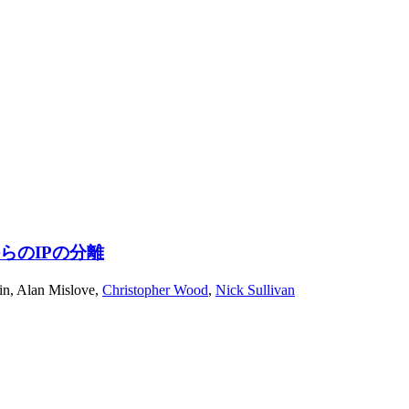
らのIPの分離
in
,
Alan Mislove
,
Christopher Wood
,
Nick Sullivan