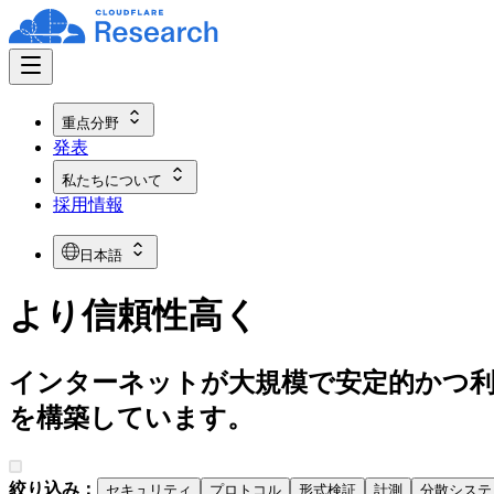
重点分野
発表
私たちについて
採用情報
日本語
より信頼性高く
インターネットが大規模で安定的かつ
を構築しています。
絞り込み：
セキュリティ
プロトコル
形式検証
計測
分散システ