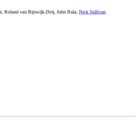
e
,
Roland van Rijswijk-Deij
,
John Rula
,
Nick Sullivan