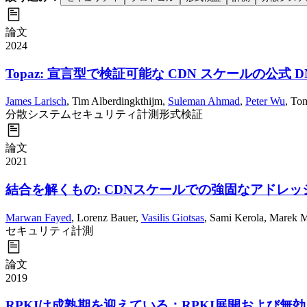
論文
2024
Topaz: 宣言型で検証可能な CDN スケールの公式 D
James Larisch
,
Tim Alberdingkthijm
,
Suleman Ahmad
,
Peter Wu
,
Tom
分散システム
セキュリティ
計測
形式検証
論文
2021
結合を解くもの: CDNスケールでの強固なアドレッ
Marwan Fayed
,
Lorenz Bauer
,
Vasilis Giotsas
,
Sami Kerola
,
Marek M
セキュリティ
計測
論文
2019
RPKIは成熟期を迎えている：RPKI展開および