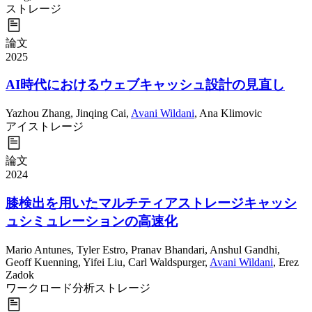
ストレージ
論文
2025
AI時代におけるウェブキャッシュ設計の見直し
Yazhou Zhang
,
Jinqing Cai
,
Avani Wildani
,
Ana Klimovic
アイ
ストレージ
論文
2024
膝検出を用いたマルチティアストレージキャッシ
ュシミュレーションの高速化
Mario Antunes
,
Tyler Estro
,
Pranav Bhandari
,
Anshul Gandhi
,
Geoff Kuenning
,
Yifei Liu
,
Carl Waldspurger
,
Avani Wildani
,
Erez
Zadok
ワークロード分析
ストレージ