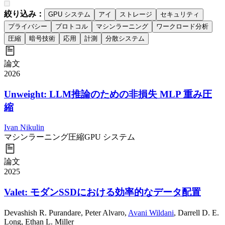
絞り込み：
GPU システム
アイ
ストレージ
セキュリティ
プライバシー
プロトコル
マシンラーニング
ワークロード分析
圧縮
暗号技術
応用
計測
分散システム
論文
2026
Unweight: LLM推論のための非損失 MLP 重み圧
縮
Ivan Nikulin
マシンラーニング
圧縮
GPU システム
論文
2025
Valet: モダンSSDにおける効率的なデータ配置
Devashish R. Purandare
,
Peter Alvaro
,
Avani Wildani
,
Darrell D. E.
Long
,
Ethan L. Miller