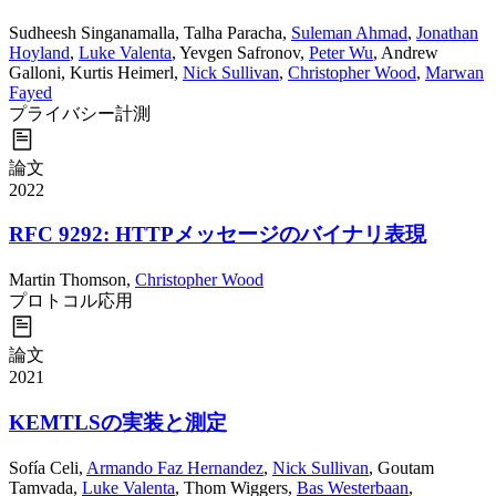
Sudheesh Singanamalla
,
Talha Paracha
,
Suleman Ahmad
,
Jonathan
Hoyland
,
Luke Valenta
,
Yevgen Safronov
,
Peter Wu
,
Andrew
Galloni
,
Kurtis Heimerl
,
Nick Sullivan
,
Christopher Wood
,
Marwan
Fayed
プライバシー
計測
論文
2022
RFC 9292: HTTPメッセージのバイナリ表現
Martin Thomson
,
Christopher Wood
プロトコル
応用
論文
2021
KEMTLSの実装と測定
Sofía Celi
,
Armando Faz Hernandez
,
Nick Sullivan
,
Goutam
Tamvada
,
Luke Valenta
,
Thom Wiggers
,
Bas Westerbaan
,