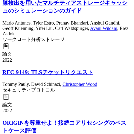
膝検出を用いたマルチティアストレージキャッシ
ュのシミュレーションのガイド
Mario Antunes
,
Tyler Estro
,
Pranav Bhandari
,
Anshul Gandhi
,
Geoff Kuenning
,
Yifei Liu
,
Carl Waldspurger
,
Avani Wildani
,
Erez
Zadok
ワークロード分析
ストレージ
論文
2022
RFC 9149: TLSチケットリクエスト
Tommy Pauly
,
David Schinazi
,
Christopher Wood
セキュリティ
プロトコル
論文
2022
ORIGINを尊重せよ！接続コアリセシングのベス
トケース評価