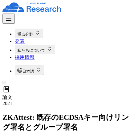
重点分野
発表
私たちについて
採用情報
日本語
論文
2021
ZKAttest: 既存のECDSAキー向けリン
グ署名とグループ署名