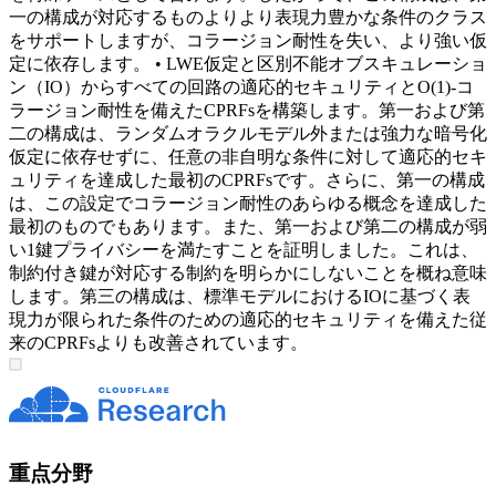
一の構成が対応するものよりより表現力豊かな条件のクラス
をサポートしますが、コラージョン耐性を失い、より強い仮
定に依存します。 • LWE仮定と区別不能オブスキュレーショ
ン（IO）からすべての回路の適応的セキュリティとO(1)-コ
ラージョン耐性を備えたCPRFsを構築します。第一および第
二の構成は、ランダムオラクルモデル外または強力な暗号化
仮定に依存せずに、任意の非自明な条件に対して適応的セキ
ュリティを達成した最初のCPRFsです。さらに、第一の構成
は、この設定でコラージョン耐性のあらゆる概念を達成した
最初のものでもあります。また、第一および第二の構成が弱
い1鍵プライバシーを満たすことを証明しました。これは、
制約付き鍵が対応する制約を明らかにしないことを概ね意味
します。第三の構成は、標準モデルにおけるIOに基づく表
現力が限られた条件のための適応的セキュリティを備えた従
来のCPRFsよりも改善されています。
重点分野