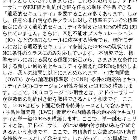
ティブとして示されてきました。これらの応用では、アドバ
ーサリーがPRF値と制約付き鍵を任意の順序で学習できる
「適応的セキュリティ」を要することが多くあります。しか
し、任意の非自明な条件クラスに対して標準モデルでの標準
仮定に基づく適応的セキュリティを備えたCPRFsの構成は知
られていません。さらに、区別不能オブスキュレーション
（IO）などの強力なツールに依存する場合でも、標準モデ
ルにおける適応的セキュリティを備えたCPRFsの現状では
NC1条件のクラスにのみ対応しています。 本研究では、標
準モデルにおける異なる種類の仮定から、さまざまな条件に
対する新しい適応的セキュリティを備えたCPRFsを開発しま
した。我々の結果は以下にまとめられます。 • 1方向関数
（OWFs）からt-論理積標準形（t-CNF）条件の適応的セキュ
リティとO(1)-コラージョン耐性を備えたCPRFsを構築しま
す。ここで、O(1)-コラージョン耐性とは、アドバーサリー
が定数個の制約付き鍵を取得できるという意味です。ここ
で、t-CNFはビット固定条件を特殊ケースとして含みます。
• 学習困難問題（LWE）仮定から内積条件の適応的セキュリ
ティと単一鍵CPRFsを構築します。ここで、単一鍵セキュリ
ティとは、アドバーサリーが1つの制約付き鍵のみを学習で
きるという意味です。ここで、内積条件は定数tのt-CNF条件
を特殊ケースとして含みます。したがって、この構成は、第