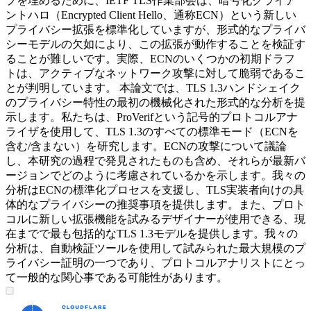
プを埋めるために、IETF TLS作業部会は、暗号化クライア
ントハロ（Encrypted Client Hello、通称ECN）という新しい
プライバシー拡張を標準化していますが、形式的なプライバ
シーモデルの欠如により、この拡張が動作することを検証す
ることが難しいです。実際、ECNのいくつかの初期ドラフ
トは、アクティブなネットワーク攻撃に対して脆弱であるこ
とが判明しています。 本論文では、TLS 1.3ハンドシェイク
のプライバシー特性の最初の機械化された形式的な分析を提
示します。私たちは、ProVerifという記号的プロトコルアナ
ライザを使用して、TLS 1.3のすべての標準モード（ECNを
含む/含まない）を研究します。ECNの攻撃について議論
し、本研究の過程で発見されたものも含め、それらが最新バ
ージョンでどのように考慮されているかを示します。我々の
分析はECNの標準化プロセスを支援し、TLS実装者向けの具
体的なプライバシーの推奨事項を提供します。また、プロト
コルに新しい拡張機能を試みるデザイナーが使用できる、現
在までで最も包括的なTLS 1.3モデルを提供します。我々の
分析は、自動検証ツールを使用して試みられた最大規模のプ
ライバシー証明の一つであり、プロトコルアナリストにとっ
て一般的な関心事である可能性があります。