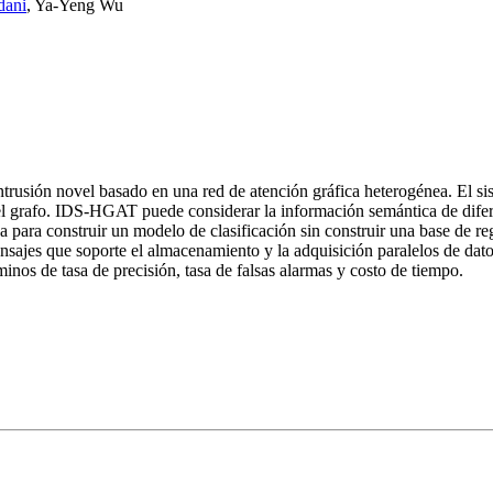
dani
,
Ya-Yeng Wu
ntrusión novel basado en una red de atención gráfica heterogénea. El s
l grafo. IDS-HGAT puede considerar la información semántica de diferent
 para construir un modelo de clasificación sin construir una base de re
ensajes que soporte el almacenamiento y la adquisición paralelos de da
nos de tasa de precisión, tasa de falsas alarmas y costo de tiempo.