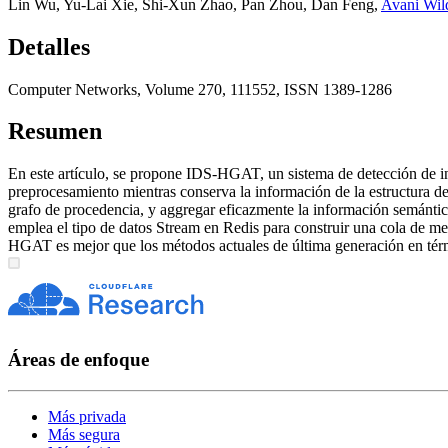
Lin Wu
,
Yu-Lai Xie
,
Shi-Xun Zhao
,
Pan Zhou
,
Dan Feng
,
Avani Wil
Detalles
Computer Networks, Volume 270, 111552, ISSN 1389-1286
Resumen
En este artículo, se propone IDS-HGAT, un sistema de detección de i
preprocesamiento mientras conserva la información de la estructura de
grafo de procedencia, y aggregar eficazmente la información semántica
emplea el tipo de datos Stream en Redis para construir una cola de m
HGAT es mejor que los métodos actuales de última generación en térmi
Áreas de enfoque
Más privada
Más segura