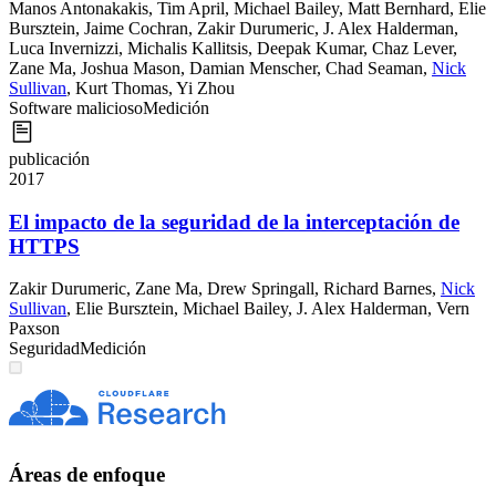
Manos Antonakakis
,
Tim April
,
Michael Bailey
,
Matt Bernhard
,
Elie
Bursztein
,
Jaime Cochran
,
Zakir Durumeric
,
J. Alex Halderman
,
Luca Invernizzi
,
Michalis Kallitsis
,
Deepak Kumar
,
Chaz Lever
,
Zane Ma
,
Joshua Mason
,
Damian Menscher
,
Chad Seaman
,
Nick
Sullivan
,
Kurt Thomas
,
Yi Zhou
Software malicioso
Medición
publicación
2017
El impacto de la seguridad de la interceptación de
HTTPS
Zakir Durumeric
,
Zane Ma
,
Drew Springall
,
Richard Barnes
,
Nick
Sullivan
,
Elie Bursztein
,
Michael Bailey
,
J. Alex Halderman
,
Vern
Paxson
Seguridad
Medición
Áreas de enfoque