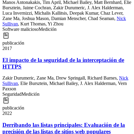
Manos Antonakakis
,
Tim April
,
Michael Bailey
,
Matt Bernhard
,
Elie
Bursztein
,
Jaime Cochran
,
Zakir Durumeric
,
J. Alex Halderman
,
Luca Invernizzi
,
Michalis Kallitsis
,
Deepak Kumar
,
Chaz Lever
,
Zane Ma
,
Joshua Mason
,
Damian Menscher
,
Chad Seaman
,
Nick
Sullivan
,
Kurt Thomas
,
Yi Zhou
Software malicioso
Medición
publicación
2017
El impacto de la seguridad de la interceptación de
HTTPS
Zakir Durumeric
,
Zane Ma
,
Drew Springall
,
Richard Barnes
,
Nick
Sullivan
,
Elie Bursztein
,
Michael Bailey
,
J. Alex Halderman
,
Vern
Paxson
Seguridad
Medición
publicación
2022
Derribando las listas principales: Evaluación de la
precisión de las listas de sitios web populares