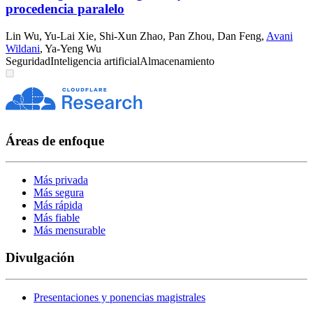
procedencia paralelo
Lin Wu
,
Yu-Lai Xie
,
Shi-Xun Zhao
,
Pan Zhou
,
Dan Feng
,
Avani
Wildani
,
Ya-Yeng Wu
Seguridad
Inteligencia artificial
Almacenamiento
Áreas de enfoque
Más privada
Más segura
Más rápida
Más fiable
Más mensurable
Divulgación
Presentaciones y ponencias magistrales