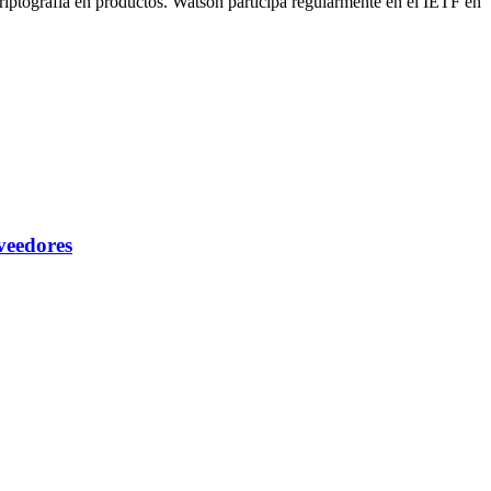
criptografía en productos. Watson participa regularmente en el IETF en
veedores