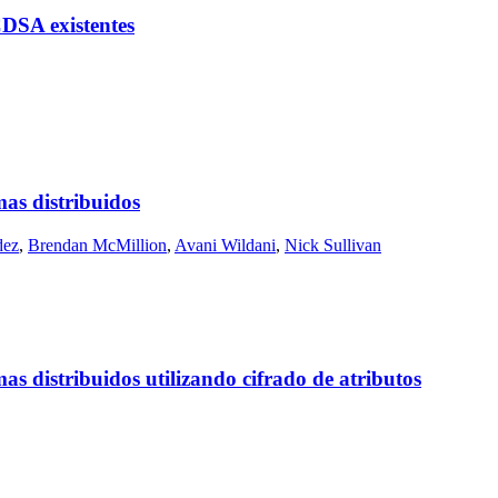
CDSA existentes
mas distribuidos
dez
,
Brendan McMillion
,
Avani Wildani
,
Nick Sullivan
as distribuidos utilizando cifrado de atributos