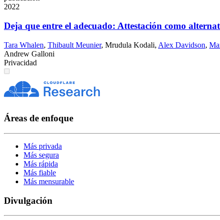
2022
Deja que entre el adecuado: Attestación como alter
Tara Whalen
,
Thibault Meunier
,
Mrudula Kodali
,
Alex Davidson
,
Ma
Andrew Galloni
Privacidad
Áreas de enfoque
Más privada
Más segura
Más rápida
Más fiable
Más mensurable
Divulgación