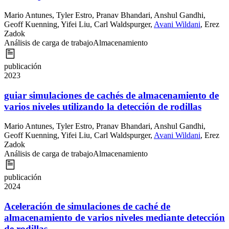
Mario Antunes
,
Tyler Estro
,
Pranav Bhandari
,
Anshul Gandhi
,
Geoff Kuenning
,
Yifei Liu
,
Carl Waldspurger
,
Avani Wildani
,
Erez
Zadok
Análisis de carga de trabajo
Almacenamiento
publicación
2023
guiar simulaciones de cachés de almacenamiento de
varios niveles utilizando la detección de rodillas
Mario Antunes
,
Tyler Estro
,
Pranav Bhandari
,
Anshul Gandhi
,
Geoff Kuenning
,
Yifei Liu
,
Carl Waldspurger
,
Avani Wildani
,
Erez
Zadok
Análisis de carga de trabajo
Almacenamiento
publicación
2024
Aceleración de simulaciones de caché de
almacenamiento de varios niveles mediante detección
de rodillas