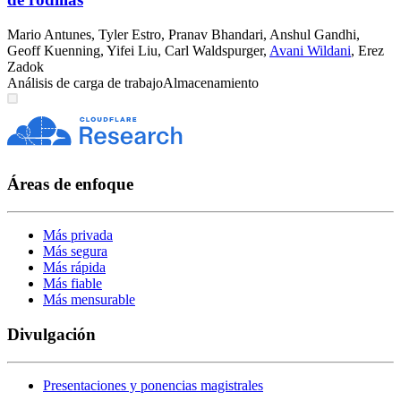
Mario Antunes
,
Tyler Estro
,
Pranav Bhandari
,
Anshul Gandhi
,
Geoff Kuenning
,
Yifei Liu
,
Carl Waldspurger
,
Avani Wildani
,
Erez
Zadok
Análisis de carga de trabajo
Almacenamiento
Áreas de enfoque
Más privada
Más segura
Más rápida
Más fiable
Más mensurable
Divulgación
Presentaciones y ponencias magistrales